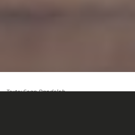
Texte: Sean Randolph
Photos: Spencer Harding
Pas besoin d’être un Léonard pour rouler ce
Devinci! Avec son cadre sportif en