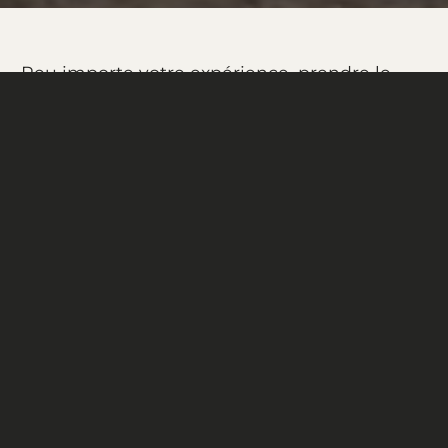
Peu importe votre expérience, prendre le
temps de consulter le manuel technique de
votre vélo reste une étape clé pour rouler en
toute confiance.
MANUEL DE L'UTILISATEUR
MANUEL TECHNIQUE E-CARGO
E-MONTAGNE
E-Spartan - 2027
E-GRAVEL ET ROUTE
E-Troy Lite - 2024