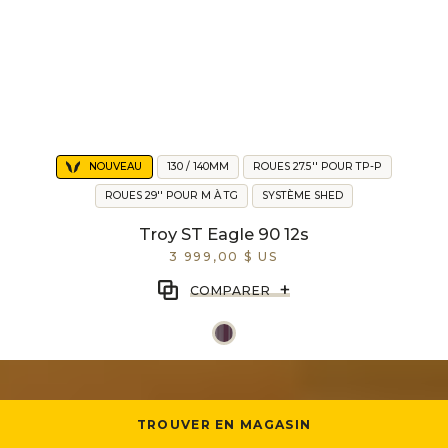
NOUVEAU
130 / 140MM
ROUES 27.5'' POUR TP-P
ROUES 29'' POUR M À TG
SYSTÈME SHED
Troy ST Eagle 90 12s
3 999,00 $ US
+
COMPARER
TROUVER EN MAGASIN