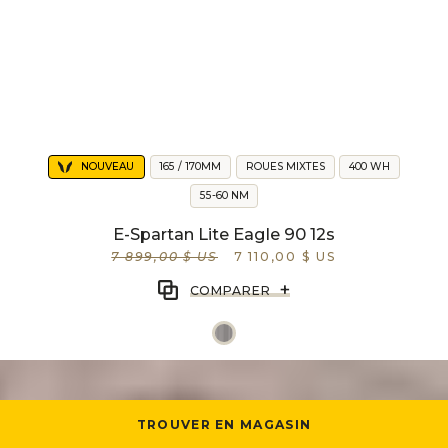
NOUVEAU
165 / 170MM
ROUES MIXTES
400 WH
55-60 NM
E-Spartan Lite Eagle 90 12s
7 899,00 $ US
7 110,00 $ US
+
COMPARER
TROUVER EN MAGASIN