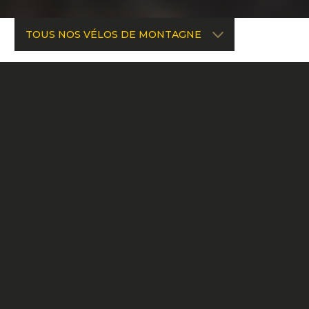
TOUS NOS VÉLOS DE MONTAGNE
DESCENTE
CHAINSAW DH
ENDURO
SPARTAN
CHAINSAW
DESCENTE
ALL MOUNTAIN
CHAINSAW
TROY
Que vous enchaîniez les descentes au bikepark,
que vous en soyez à votre première course de
TRAIL
descente ou que vous rouliez dans les pistes les