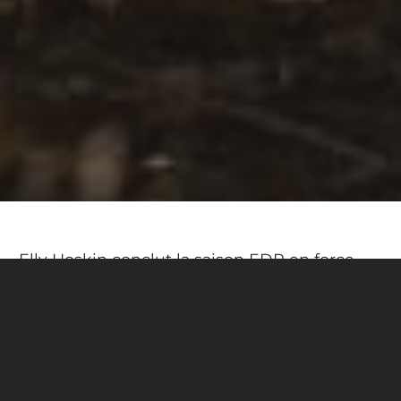
Elly Hoskin conclut la saison EDR en force
avec une victoire impressionnante à
Morillon, en France – sa deuxième en Coupe
du Monde cette année. Sur un format
exigeant de quatre jours et neuf spéciales
cumulant plus de 50 minutes de chrono, elle
s’est montrée redoutable. En tête dès la