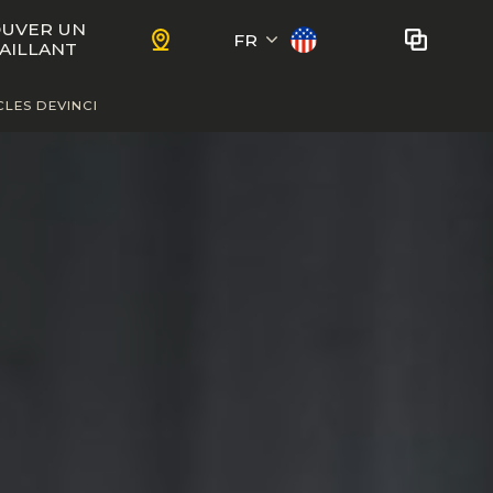
UVER UN
FR
AILLANT
CLES DEVINCI
English
Aucun vélo à comparer
pour le moment.
Pour ajouter des vélos dans le
ENFANTS
comparateur, utiliser le
bouton
comparer
dans les fiches produit.
uestions
Trail
Ewoc FS
Marshall 27.5
ient