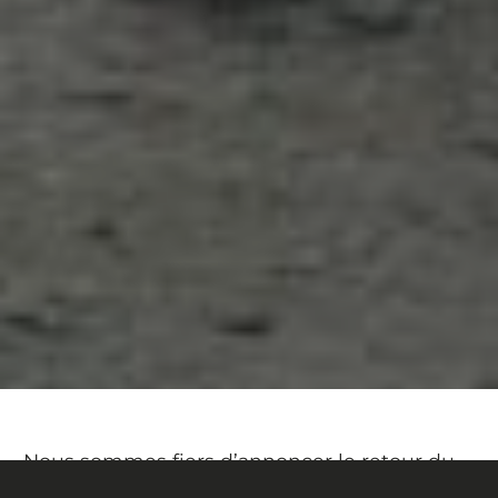
Nous sommes fiers d’annoncer le retour du
programme Devinci Development Racing,