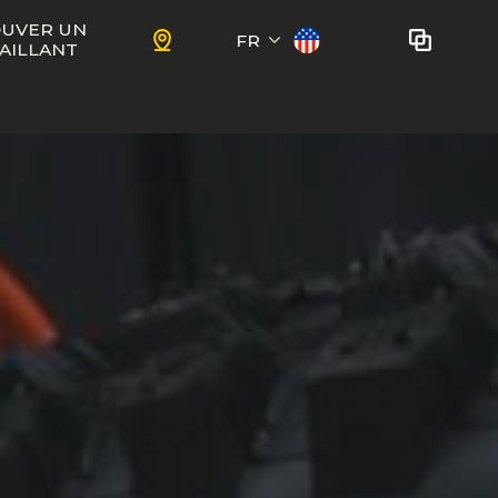
UVER UN
FR
AILLANT
English
Aucun vélo à comparer
pour le moment.
Pour ajouter des vélos dans le
ENFANTS
comparateur, utiliser le
bouton
comparer
dans les fiches produit.
uestions
Trail
Ewoc FS
Marshall 27.5
ient