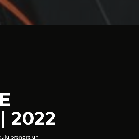
E
| 2022
oulu prendre un